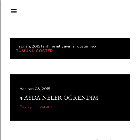
Ana içeriğe atla
Haziran, 2015 tarihine ait yayınlar gösteriliyor
K
TÜMÜNÜ GÖSTER
a
y
ı
Haziran 08, 2015
4 AYDA NELER ÖĞRENDIM
t
Paylaş
4 yorum
l
a
r