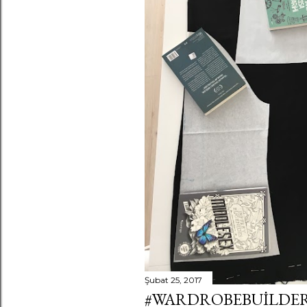
r
Şubat 25, 2017
#WARDROBEBUILDER 