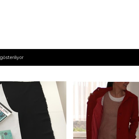
Ana içeriğe atla
gösteriliyor