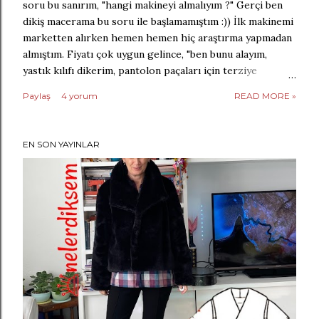
soru bu sanırım, "hangi makineyi almalıyım ?" Gerçi ben
dikiş macerama bu soru ile başlamamıştım :)) İlk makinemi
marketten alırken hemen hemen hiç araştırma yapmadan
almıştım. Fiyatı çok uygun gelince, "ben bunu alayım,
yastık kılıfı dikerim, pantolon paçaları için terziye
gitmem, çok yer de kaplamıyor zaten, evde bulunsun" diye
Paylaş
4 yorum
READ MORE »
düşünüp alıvermiştim :) İyi ki de almışım, o ayrı ama
şimdiki aklım olsa, daha doğrusu dikişten bu kadar zevk
alacağımı bilsem, daha orta seviye bir seçim yapardım.
EN SON YAYINLAR
Marketten aldığım makineyi 1 yıl kadar kullandıktan ve
dikişin hayatımdaki yeri oldukça sağlamlaştıktan sonra,
giriş seviyesindeki makinemi (Singer Promise) yenilemeye
karar verdim. İşte o zaman internet üzerinde kapsamlı bir
araştırma yaptım. Ama tüm bu araştırmanın sonucunda
bile kafamda herşey netleşmemişti. Makinaların
özelliklerini okuyunca, hepsi de son derece gerekliymiş
gibi hissediyor insan. Ama temelde...