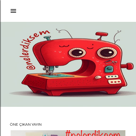
Ana içeriğe atla
ÖNE ÇIKAN YAYIN
K