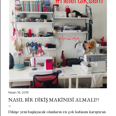
a
y
ı
t
l
a
r
Nisan 16, 2019
NASIL BIR DIKIŞ MAKINESI ALMALI??
Dikişe yeni başlayacak olanların en çok kafasını karıştıran