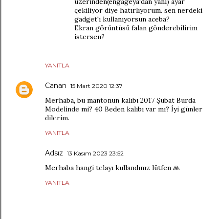
üzerinden(engageya'dan yani) ayar
çekiliyor diye hatırlıyorum. sen nerdeki
gadget'ı kullanıyorsun aceba?
Ekran görüntüsü falan gönderebilirim
istersen?
YANITLA
Canan
15 Mart 2020 12:37
Merhaba, bu mantonun kalıbı 2017 Şubat Burda
Modelinde mi? 40 Beden kalıbı var mı? İyi günler
dilerim.
YANITLA
Adsız
13 Kasım 2023 23:52
Merhaba hangi telayı kullandınız lütfen 🙏
YANITLA