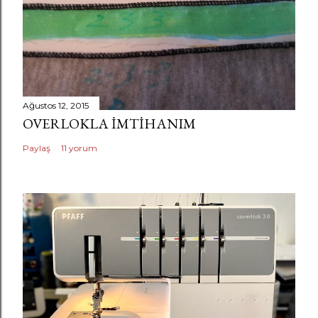
n
d
e
r
Ağustos 12, 2015
OVERLOKLA IMTIHANIM
Paylaş
11 yorum