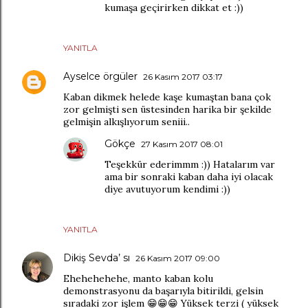
kumaşa geçirirken dikkat et :))
YANITLA
Ayselce örgüler
26 Kasım 2017 03:17
Kaban dikmek helede kaşe kumaştan bana çok
zor gelmişti sen üstesinden harika bir şekilde
gelmişin alkışlıyorum seniii..
Gökçe
27 Kasım 2017 08:01
Teşekkür ederimmm :)) Hatalarım var
ama bir sonraki kaban daha iyi olacak
diye avutuyorum kendimi :))
YANITLA
Dikiş Sevda’ sı
26 Kasım 2017 09:00
Ehehehehehe, manto kaban kolu
demonstrasyonu da başarıyla bitirildi, gelsin
sıradaki zor işlem 😁😁😁 Yüksek terzi ( yüksek