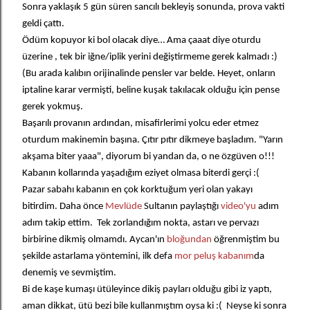
Sonra yaklaşık 5 gün süren sancılı bekleyiş sonunda, prova vakti
geldi çattı.
Ödüm kopuyor ki bol olacak diye… Ama çaaat diye oturdu
üzerine , tek bir iğne/iplik yerini değiştirmeme gerek kalmadı :)
(Bu arada kalıbın orijinalinde pensler var belde. Heyet, onların
iptaline karar vermişti, beline kuşak takılacak olduğu için pense
gerek yokmuş.
Başarılı provanın ardından, misafirlerimi yolcu eder etmez
oturdum makinemin başına. Çıtır pıtır dikmeye başladım. "Yarın
akşama biter yaaa", diyorum bi yandan da, o ne özgüven o!!!
Kabanın kollarında yaşadığım eziyet olmasa biterdi gerçi :(
Pazar sabahı kabanın en çok korktuğum yeri olan yakayı
bitirdim. Daha önce
Mevlüde
Sultanın paylaştığı
video'yu
adım
adım takip ettim. Tek zorlandığım nokta, astarı ve pervazı
birbirine dikmiş olmamdı. Aycan'ın
bloğundan
öğrenmiştim bu
şekilde astarlama yöntemini, ilk defa
mor peluş kabanım
da
denemiş ve sevmiştim.
Bi de kaşe kumaşı ütüleyince dikiş payları olduğu gibi iz yaptı,
aman dikkat, ütü bezi bile kullanmıştım oysa ki :( Neyse ki sonra