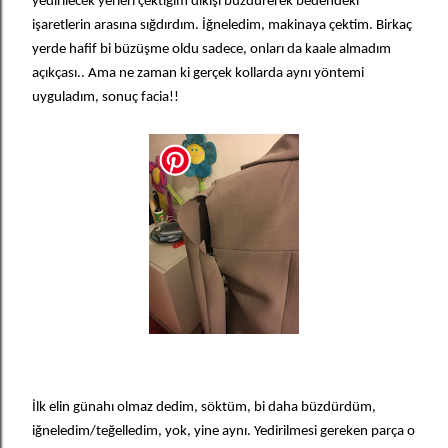
yedirilecek yerleri çektiğim dikişi büzdürerek bedendeki
işaretlerin arasına sığdırdım. İğneledim, makinaya çektim. Birkaç
yerde hafif bi büzüşme oldu sadece, onları da kaale almadım
açıkçası.. Ama ne zaman ki gerçek kollarda aynı yöntemi
uyguladım, sonuç facia!!
İlk elin günahı olmaz dedim, söktüm, bi daha büzdürdüm,
iğneledim/teğelledim, yok, yine aynı. Yedirilmesi gereken parça o