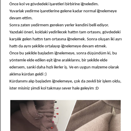
Önce kol ve gövdedeki işaretleri birbirine iğneledim.
Yuvarlak yedirme işaretlerine gelene kadar normal iğnelemeye
devam ettim.
Sonra zaten yedirmem gereken yerler kendini belli ediyor.
Yazıdaki öneri, koldaki yedirilecek hattın tam ortasını, gövdedeki
karşılık gelen hattın tam ortasına iğnelemek. Sonra oluşan iki ayrı
hattı da aynı şekilde ortalayıp iğnelemeye devam etmek.
Önce bu şekilde başladım iğnelemeye, sonra düşündüm ki, bu
yöntemle elde edilen eşit iğne aralıklarını, bir şekilde elde
edersem, sanki daha hızlı ilerler iş. Ve en uygun malzeme olarak
aklıma kürdan geldi :)
Kürdanımı alıp başladım iğnelemeye, çok da zevkli bir işlem oldu,
ister misiniz şimdi kol takmayı sever hale geleyim :D