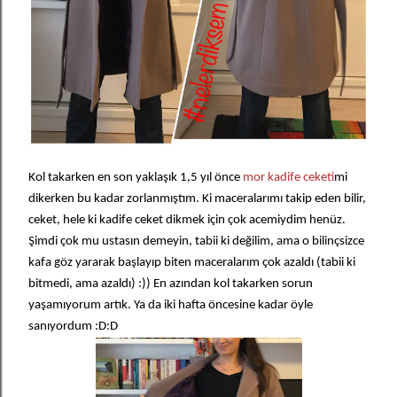
Kol takarken en son yaklaşık 1,5 yıl önce
mor kadife ceket
imi
dikerken bu kadar zorlanmıştım. Ki maceralarımı takip eden bilir,
ceket, hele ki kadife ceket dikmek için çok acemiydim henüz.
Şimdi çok mu ustasın demeyin, tabii ki değilim, ama o bilinçsizce
kafa göz yararak başlayıp biten maceralarım çok azaldı (tabii ki
bitmedi, ama azaldı) :)) En azından kol takarken sorun
yaşamıyorum artık. Ya da iki haft
a öncesine kadar öyle
sanıyordum :D:D