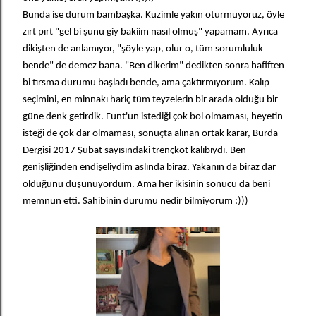
Bunda ise durum bambaşka. Kuzimle yakın oturmuyoruz, öyle
zırt pırt "gel bi şunu giy bakiim nasıl olmuş" yapamam. Ayrıca
dikişten de anlamıyor, "şöyle yap, olur o, tüm sorumluluk
bende" de demez bana. "Ben dikerim" dedikten sonra hafiften
bi tırsma durumu başladı bende, ama çaktırmıyorum. Kalıp
seçimini, en minnakı hariç tüm teyzelerin bir arada olduğu bir
güne denk getirdik. Funt'un istediği çok bol olmaması, heyetin
isteği de çok dar olmaması, sonuçta alınan ortak karar, Burda
Dergisi 2017 Şubat sayısındaki trençkot kalıbıydı. Ben
genişliğinden endişeliydim aslında biraz. Yakanın da biraz dar
olduğunu düşünüyordum. Ama her ikisinin sonucu da beni
memnun etti. Sahibinin durumu nedir bilmiyorum :)))