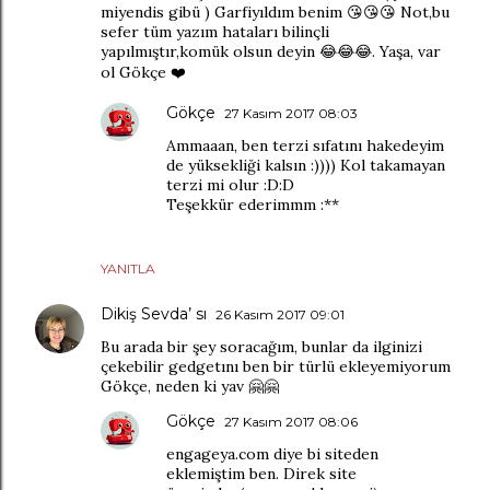
miyendis gibü ) Garfiyıldım benim 😘😘😘 Not,bu
sefer tüm yazım hataları bilinçli
yapılmıştır,komük olsun deyin 😂😂😂. Yaşa, var
ol Gökçe ❤️
Gökçe
27 Kasım 2017 08:03
Ammaaan, ben terzi sıfatını hakedeyim
de yüksekliği kalsın :)))) Kol takamayan
terzi mi olur :D:D
Teşekkür ederimmm :**
YANITLA
Dikiş Sevda’ sı
26 Kasım 2017 09:01
Bu arada bir şey soracağım, bunlar da ilginizi
çekebilir gedgetını ben bir türlü ekleyemiyorum
Gökçe, neden ki yav 🤗🤗
Gökçe
27 Kasım 2017 08:06
engageya.com diye bi siteden
eklemiştim ben. Direk site