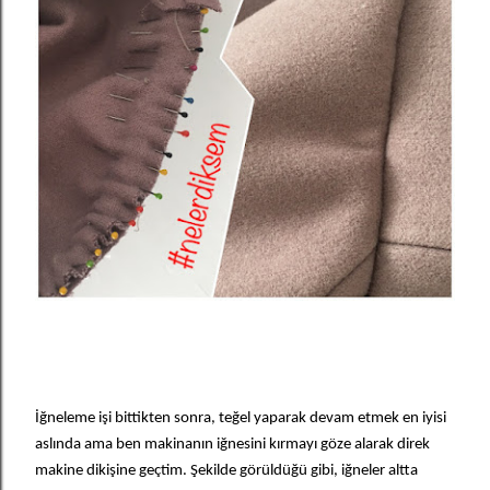
İğneleme işi bittikten sonra, teğel yaparak devam etmek en iyisi
aslında ama ben makinanın iğnesini kırmayı göze alarak direk
makine dikişine geçtim. Şekilde görüldüğü gibi, iğneler altta