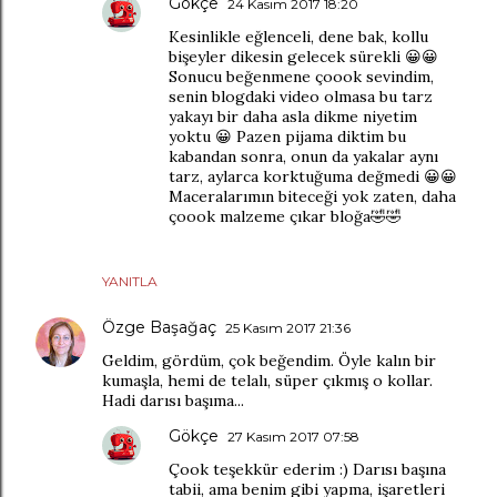
Gökçe
24 Kasım 2017 18:20
Kesinlikle eğlenceli, dene bak, kollu
bişeyler dikesin gelecek sürekli 😀😀
Sonucu beğenmene çoook sevindim,
senin blogdaki video olmasa bu tarz
yakayı bir daha asla dikme niyetim
yoktu 😀 Pazen pijama diktim bu
kabandan sonra, onun da yakalar aynı
tarz, aylarca korktuğuma değmedi 😀😀
Maceralarımın biteceği yok zaten, daha
çoook malzeme çıkar bloğa🤣🤣
YANITLA
Özge Başağaç
25 Kasım 2017 21:36
Geldim, gördüm, çok beğendim. Öyle kalın bir
kumaşla, hemi de telalı, süper çıkmış o kollar.
Hadi darısı başıma...
Gökçe
27 Kasım 2017 07:58
Çook teşekkür ederim :) Darısı başına
tabii, ama benim gibi yapma, işaretleri