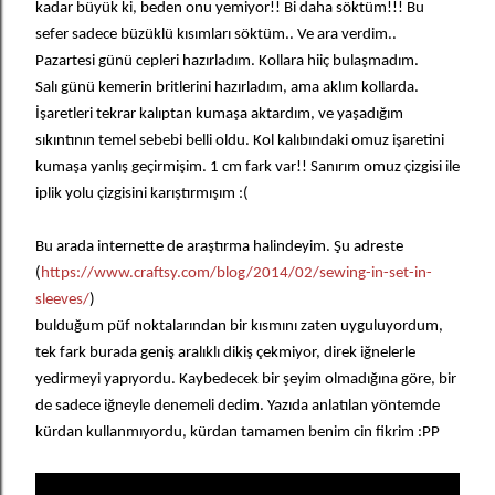
kadar büyük ki, beden onu yemiyor!! Bi daha söktüm!!! Bu
sefer sadece büzüklü kısımları söktüm.. Ve ara verdim..
Pazartesi günü cepleri hazırladım. Kollara hiiç bulaşmadım.
Salı günü kemerin britlerini hazırladım, ama aklım kollarda.
İşaretleri tekrar kalıptan kumaşa aktardım, ve yaşadığım
sıkıntının temel sebebi belli oldu. Kol kalıbındaki omuz işaretini
kumaşa yanlış geçirmişim. 1 cm fark var!! Sanırım omuz çizgisi ile
iplik yolu çizgisini karıştırmışım :(
Bu arada internette de araştırma halindeyim. Şu adreste
(
https://www.craftsy.com/blog/2014/02/sewing-in-set-in-
sleeves/
)
bulduğum püf noktalarından bir kısmını zaten uyguluyordum,
tek fark burada geniş aralıklı dikiş çekmiyor, direk iğnelerle
yedirmeyi yapıyordu. Kaybedecek bir şeyim olmadığına göre, bir
de sadece iğneyle denemeli dedim. Yazıda anlatılan yöntemde
kürdan kullanmıyordu, kürdan tamamen benim cin fikrim :PP