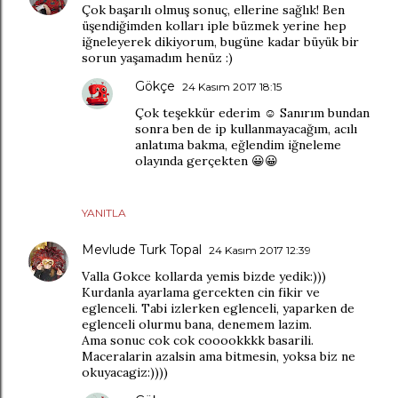
Çok başarılı olmuş sonuç, ellerine sağlık! Ben
üşendiğimden kolları iple büzmek yerine hep
iğneleyerek dikiyorum, bugüne kadar büyük bir
sorun yaşamadım henüz :)
Gökçe
24 Kasım 2017 18:15
Çok teşekkür ederim ☺️ Sanırım bundan
sonra ben de ip kullanmayacağım, acılı
anlatıma bakma, eğlendim iğneleme
olayında gerçekten 😀😀
YANITLA
Mevlude Turk Topal
24 Kasım 2017 12:39
Valla Gokce kollarda yemis bizde yedik:)))
Kurdanla ayarlama gercekten cin fikir ve
eglenceli. Tabi izlerken eglenceli, yaparken de
eglenceli olurmu bana, denemem lazim.
Ama sonuc cok cok cooookkkk basarili.
Maceralarin azalsin ama bitmesin, yoksa biz ne
okuyacagiz:))))